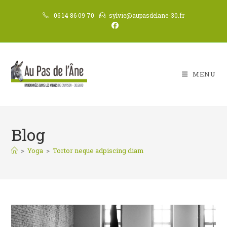
Skip
06 14 86 09 70
sylvie@aupasdelane-30.fr
to
content
MENU
Blog
>
Yoga
>
Tortor neque adpiscing diam