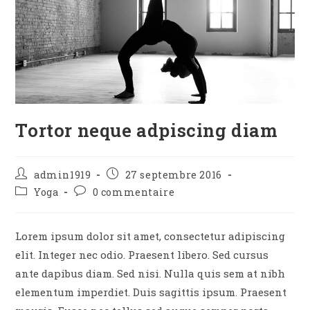
Tortor neque adpiscing diam
Auteur/autrice
Publication
admin1919
27 septembre 2016
de
publiée :
Post
Commentaires
Yoga
0 commentaire
la
category:
de
publication :
la
publication :
Lorem ipsum dolor sit amet, consectetur adipiscing
elit. Integer nec odio. Praesent libero. Sed cursus
ante dapibus diam. Sed nisi. Nulla quis sem at nibh
elementum imperdiet. Duis sagittis ipsum. Praesent