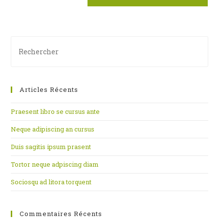
site
(facultatif)
Pre
Es
to
clo
Articles Récents
th
se
Praesent libro se cursus ante
pan
Neque adipiscing an cursus
Duis sagitis ipsum prasent
Tortor neque adpiscing diam
Sociosqu ad litora torquent
Commentaires Récents