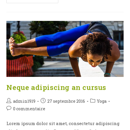
Libro
Se
Cursus
Ante
Neque adipiscing an cursus
Auteur/autrice
Publication
Post
admin1919
27 septembre 2016
Yoga
de
publiée :
category:
Commentaires
0 commentaire
la
de
publication :
la
Lorem ipsum dolor sit amet, consectetur adipiscing
publication :