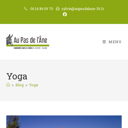
Skip
06 14 86 09 70
sylvie@aupasdelane-30.fr
to
content
MENU
Yoga
>
Blog
>
Yoga