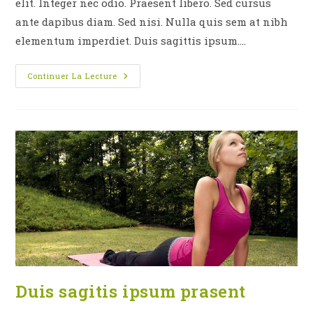
elit. Integer nec odio. Praesent libero. Sed cursus
ante dapibus diam. Sed nisi. Nulla quis sem at nibh
elementum imperdiet. Duis sagittis ipsum.…
Neque
Continuer La Lecture
Adipiscing
An
Cursus
Duis sagitis ipsum prasent