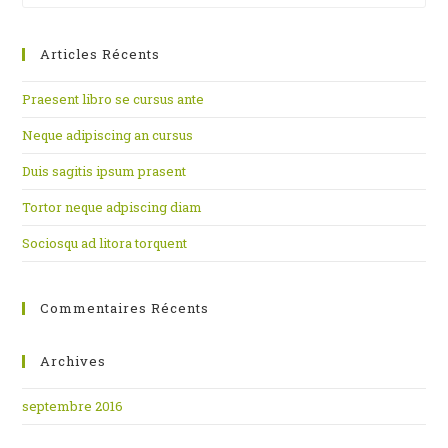
to
clo
Articles Récents
th
se
Praesent libro se cursus ante
pan
Neque adipiscing an cursus
Duis sagitis ipsum prasent
Tortor neque adpiscing diam
Sociosqu ad litora torquent
Commentaires Récents
Archives
septembre 2016