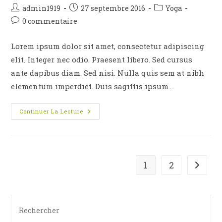
Auteur/autrice
Publication
Post
admin1919
27 septembre 2016
Yoga
de
publiée :
category:
Commentaires
0 commentaire
la
de
publication :
la
Lorem ipsum dolor sit amet, consectetur adipiscing
publication :
elit. Integer nec odio. Praesent libero. Sed cursus
ante dapibus diam. Sed nisi. Nulla quis sem at nibh
elementum imperdiet. Duis sagittis ipsum.…
Duis
Continuer La Lecture
Sagitis
Ipsum
Prasent
1
2
Aller à
Pre
Es