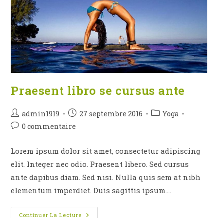
Praesent libro se cursus ante
Auteur/autrice
Publication
Post
admin1919
27 septembre 2016
Yoga
de
publiée :
category:
Commentaires
0 commentaire
la
de
publication :
la
Lorem ipsum dolor sit amet, consectetur adipiscing
publication :
elit. Integer nec odio. Praesent libero. Sed cursus
ante dapibus diam. Sed nisi. Nulla quis sem at nibh
elementum imperdiet. Duis sagittis ipsum.…
Praesent
Continuer La Lecture