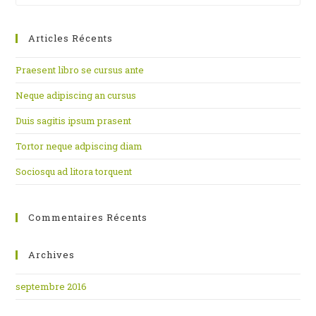
to
clo
Articles Récents
th
se
Praesent libro se cursus ante
pan
Neque adipiscing an cursus
Duis sagitis ipsum prasent
Tortor neque adpiscing diam
Sociosqu ad litora torquent
Commentaires Récents
Archives
septembre 2016