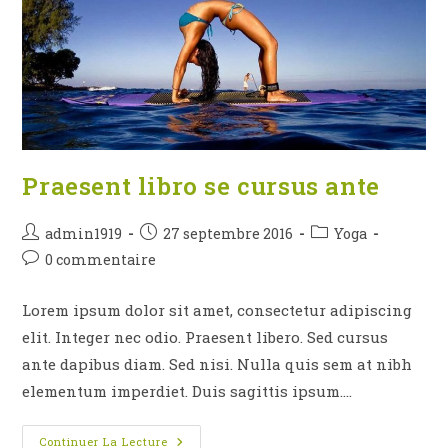
Praesent libro se cursus ante
Auteur/autrice
Publication
Post
admin1919
27 septembre 2016
Yoga
de
publiée :
category:
Commentaires
0 commentaire
la
de
publication :
la
Lorem ipsum dolor sit amet, consectetur adipiscing
publication :
elit. Integer nec odio. Praesent libero. Sed cursus
ante dapibus diam. Sed nisi. Nulla quis sem at nibh
elementum imperdiet. Duis sagittis ipsum.…
Praesent
Continuer La Lecture