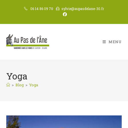
Skip
06 14 86 09 70
sylvie@aupasdelane-30.fr
to
content
MENU
Yoga
>
Blog
>
Yoga