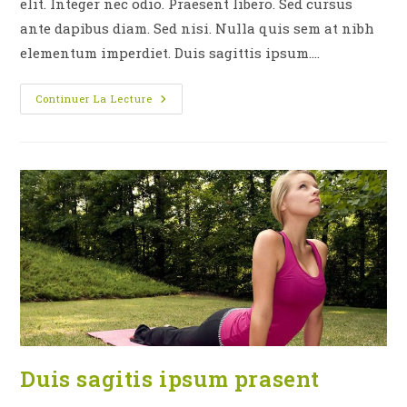
elit. Integer nec odio. Praesent libero. Sed cursus
ante dapibus diam. Sed nisi. Nulla quis sem at nibh
elementum imperdiet. Duis sagittis ipsum.…
Neque
Continuer La Lecture
Adipiscing
An
Cursus
Duis sagitis ipsum prasent