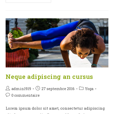
Libro
Se
Cursus
Ante
Neque adipiscing an cursus
Auteur/autrice
Publication
Post
admin1919
27 septembre 2016
Yoga
de
publiée :
category:
Commentaires
0 commentaire
la
de
publication :
la
Lorem ipsum dolor sit amet, consectetur adipiscing
publication :