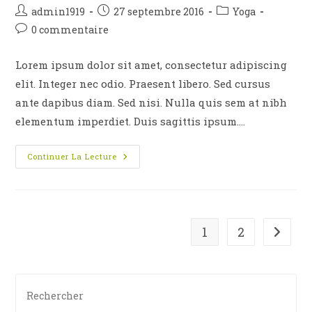
Auteur/autrice
Publication
Post
admin1919
27 septembre 2016
Yoga
de
publiée :
category:
Commentaires
0 commentaire
la
de
publication :
la
Lorem ipsum dolor sit amet, consectetur adipiscing
publication :
elit. Integer nec odio. Praesent libero. Sed cursus
ante dapibus diam. Sed nisi. Nulla quis sem at nibh
elementum imperdiet. Duis sagittis ipsum.…
Duis
Continuer La Lecture
Sagitis
Ipsum
Prasent
1
2
Aller à
Pre
Es