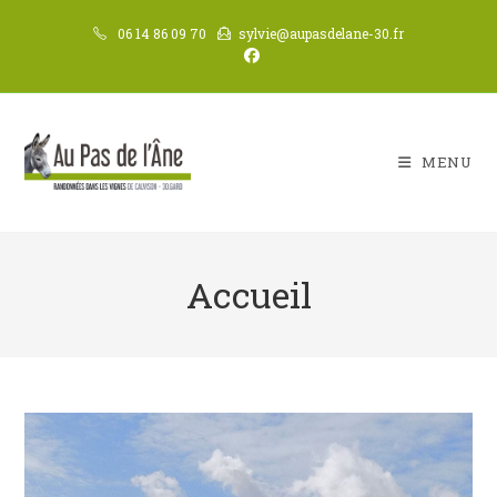
Skip
06 14 86 09 70
sylvie@aupasdelane-30.fr
to
content
MENU
Accueil