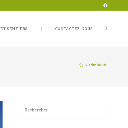
 ET SENTIERS
|
CONTACTEZ-NOUS
TOGGLE
WEBSITE
>
admin1919
SEARCH
Press
Escape
to
close