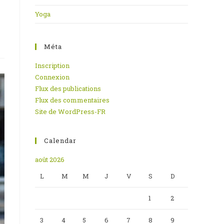
Yoga
Méta
Inscription
Connexion
Flux des publications
Flux des commentaires
Site de WordPress-FR
Calendar
août 2026
L
M
M
J
V
S
D
1
2
3
4
5
6
7
8
9