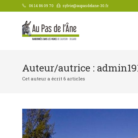
Skip
06 14 86 09 70
sylvie@aupasdelane-30.fr
to
content
Auteur/autrice :
admin19
Cet auteur a écrit 6 articles