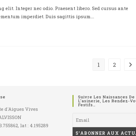
 elit. Integer nec odio. Praesent libero. Sed cursus ante
blication :
lementum imperdiet. Duis sagittis ipsum.…
1
2
All
sse
Suivre Les Naissances De
L’asinerie, Les Rendez-Vo
Festifs…
te d'Aigues Vives
CALVISSON
3.755862, lat : 4.195289