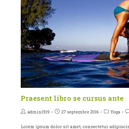
Praesent libro se cursus ante
Auteur/autrice
Publication
Post
C
admin1919
27 septembre 2016
Yoga
de
publiée :
category:
d
la
la
Lorem ipsum dolor sit amet, consectetur adipiscing