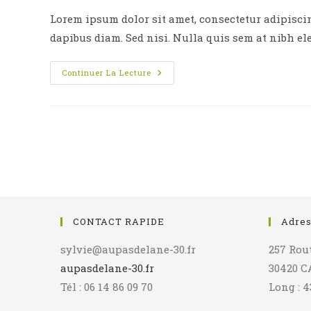
la
la
Lorem ipsum dolor sit amet, consectetur adipiscing
publication :
pu
dapibus diam. Sed nisi. Nulla quis sem at nibh e
Duis
Continuer La Lecture
Sagitis
Ipsum
Prasent
CONTACT RAPIDE
Adre
sylvie@aupasdelane-30.fr
257 Rou
aupasdelane-30.fr
30420 
Tél : 06 14 86 09 70
Long : 4