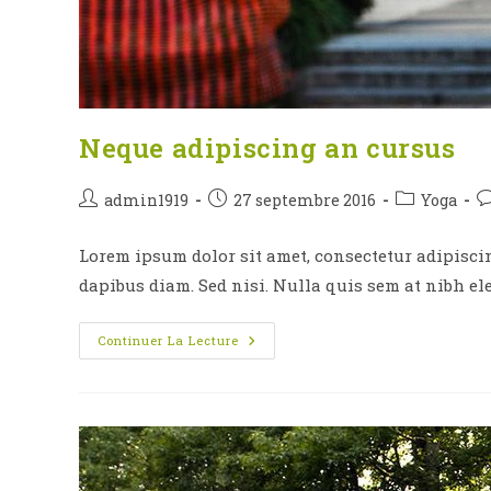
Neque adipiscing an cursus
Auteur/autrice
Publication
Post
C
admin1919
27 septembre 2016
Yoga
de
publiée :
category:
d
la
la
Lorem ipsum dolor sit amet, consectetur adipiscing
publication :
pu
dapibus diam. Sed nisi. Nulla quis sem at nibh e
Neque
Continuer La Lecture
Adipiscing
An
Cursus