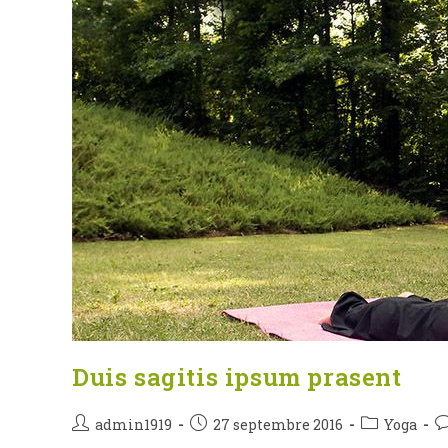
Duis sagitis ipsum prasent
Auteur/autrice
Publication
Post
C
admin1919
27 septembre 2016
Yoga
de
publiée :
category:
d