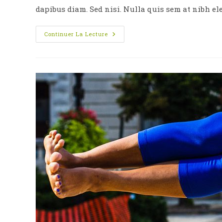
publication :
pu
dapibus diam. Sed nisi. Nulla quis sem at nibh e
Praesent
Continuer La Lecture
Libro
Se
Cursus
Ante